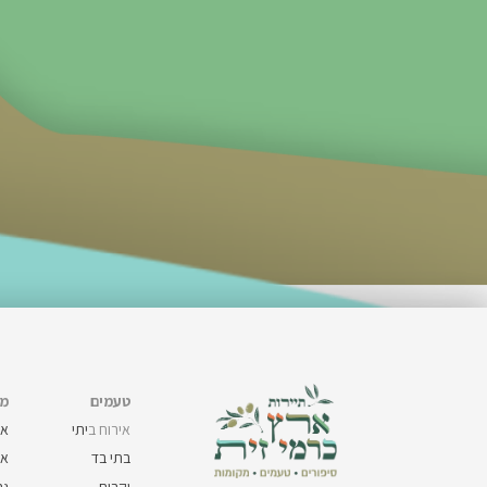
טעמים
מק
אירוח ב
יתי
את
בתי בד
את
יקבים
גר