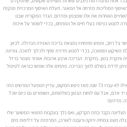
ועומד על 10 מטרים. בכל אחת מהמדרגות ניצבים עשרות מעויינים שקועים, שתפקידם
איסוף המוליכות מזרחה אל המאגר. תעלת האיסוף המרכזית מנקזת
שתיים האחרות את אלו שמצפון ומדרום. הגדר המקורית שבנו
ועדה למנוע כניסת בעלי חיים אל המתחם, בכדי לשמור על איכות
פשר צל רחב, וממש מתחתיו נמצאת בריכת האגירה הגדולה. לכאן
לת השיקוע הסמוכה, בכדי למנוע חדירת סחף ולכלוך לתוכה. צורתה
ת ותקרת בטון. בתקרת הבריכה ארבע ארובות אוורור מצנור ברזל
תחים דרכם ניתן לרדת בסולם לתוך הבריכה. פתחים אלה שמשו כנראה לטיפול
והבריכה- מלאה במים גם היום! כאילו לא עברו 73 שנה מאז ניטש המקום, עדיין המפעל המרשים הזה
יד אדם, אבל עם לוחות הבטון בשלמותם, השומרים גם כיום שכל
ה. מדהים!
 העליונה נקבר בתת הקרקע, ואם נלך בעקבות התוואי המשוער שלו
ה מעט צמחיה ירוקה ורעננה לאורכו, המרמזת על דליפות מים