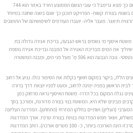
צרכיהם של המשרתים בתחנה. לשם כך מצא גרימבל כי עובי הגשם הממוצע היורד באזור הוא 744
 בשנות בצורת קשות- הפרויקט תוכנן כך שגם בשנה שחונה במיוחד
 הכמות הרצויה תיאגר. מעבר אליה- יועברו העודפים לשימושיהם של התושבים
טח מחולק ל-4 חלקים: משטח איסוף מי גשמים בראש הגבעה, בריכת אגירה גדולה בת
רזל שיוליך את המים מבריכת האגירה אל המבנה ובריכת אגירה נוספת
בת 600 קוב בחצרו. השיפוע היה פנטסטי- גובה הגבעה הוא 506 מ' מעל פני הים, ומבנה המשטרה
ם הללו, ביקור במקום חושף בקלות את הסיפור כולו. נגיע אל רחוב
לבית הראשון בפניה ימינה לרחוב, ומעט לפניו יוצאת דרך ברורה
ד למקום. לעינינו נגלה המקום בכל הדרו- משטח האיסוף נראה מרחוק כמן
רבים מבינים שלא היא. המשטח בנוי בצורה מדורגת, ומורכב בסך
ערבי (העליון) ושתיים בחלקו המזרחי (התחתון). המדרגה העליונה
משולש, ושאר חמש המדרגות בנויות בצורת טרפז. אורך המדרגות
משתנה ( זו שחוצה את המשטח במרכזו הינה הארוכה ביותר, כ- 100 מטרים אורכה). רוחב המדרגות