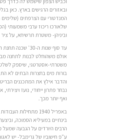
וכביש הצפון שישמש לה כדרך פטרו
המנדטורי עם הצרפתים (שלימים הפ
שלאורכו ריכוז ערבי משמעותי (המ
וביניהן- משטרת תרשיחא, על ציר 
עד סוף שנות ה-30'
אולם משהוחלט לבנות לתחנה מבנה
משטרתי-אסטרטגי, שיספק לשלטון
בורות מים בחצרות הבתים לא התא
והדבר אילץ את המתכננים הבריטי
נבחר פתרון ייחודי, נועז ויציר
ואף יותר מכך.
באפריל 1940 מתחילות 
בינתיים במעיליא הסמוכה, וביצעה
הרבים היורדים על הגבעה שמעל מ