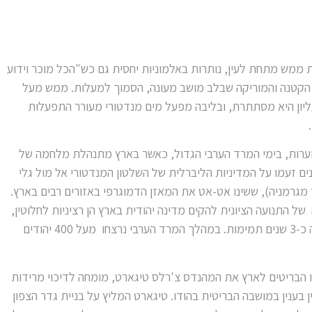
 ממש מתחת לעין, נותרות באלמוניות יחסית גם כש"הכל מוכר וידוע
 הקטנה והמוריקה שבלב מושב מעונה, הסמוך למעלות. ממש מעל
ליון היא מסתתרת, ובליבה מפעל מים מנדטורי מעורר התפעלות
חיל בסוף שנות ה-30' הסוערות, בימי המרד הערבי הגדול, כאשר בארץ מתנהלת מלחמה של
ים זעמו על המדיניות הליברלית של השלטון המנדטורי אל מול גלי
 מגרמניה), ששינו אט-אט את המאזן הדמוגרפי באזורים רבים בארץ.
 של התנועה הציונית להקים מדינה יהודית בארץ הן רציניות לחלוטין,
והחלה בהתנגדות אלימה שנמשכה כ-3 שנים תמימות. במהלך המרד הערבי נרצחו מעל 400 יהודים
 הבריטים לארץ את המהנדס צ'רלס טיגארט, מומחה לדיכוי מרידות
 בענין במושבה הבריטית בהודו. טיגארט המליץ על בניית גדר הצפון