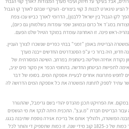
לים, אבל בעיקר על חיזוק ועיבוי מערך המצודות לאורך קווי הגבול
ובאזורים הרגישים בארץ. כאן בגליל הציע טיגארט לבנות 3 קווי ביצורים- העיקרי שבהם לאורך קו הגבול
ך לקו הגבול בין ישראל ללבנון), הדרומי לאורך כביש עכו-צפת
צודות במג'ד אל כרום ובמושב שפר עומדות בשלמותן גם כיום),
נהריה-ראש פינה. זו האחרונה עומדת במוקד הטיול שלנו הפעם.
 שכנה תחנת המשטרה הבריטית באופן "זמני" בבתי כפריים שנשכרו לצורך העניין.
 חדש, היה ברור כי ע"פ הסטנדרטים החדשים ייבנה מערך
 נקודת אחיזה ושליטה ביטחונית במרחב. השיטה המסורתית של
ימה לתפישת הביטחון החדשה. בתחומי הכפר אין מקור מים יציב,
ם לחפש פתרונות אחרים לבעיית אספקת המים. בסופו של דבר
תי, אשר עתיד לספק לתחנת המשטרה את כל אספקת המים הדרושה לה
העבודות במקום. את הפרויקט תכנן מהנדס יהודי בשם גרימבל, שהתגורר
 עבור הבריטים חברת "מ.ע.צ". התכנית היתה לנקז את מי הגשמים
בנה המשטרה, ולהוליך אותם אל בריכת אגירה נוספת שתיבנה בגגו.
ע"פ חישוביו של גרימבל- יש לאגור כמות של כ-1825 קוב מידי שנה. זו כמות שתספיק די והותר לכל